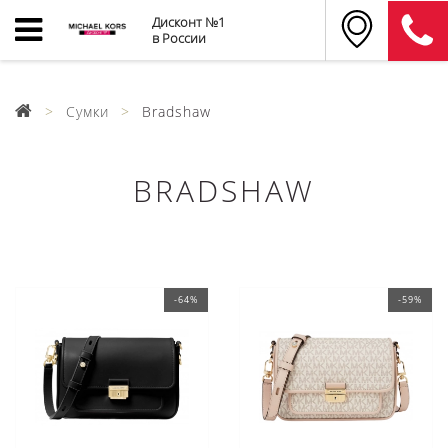
Дисконт №1
в России
Сумки
Bradshaw
BRADSHAW
-64%
-59%