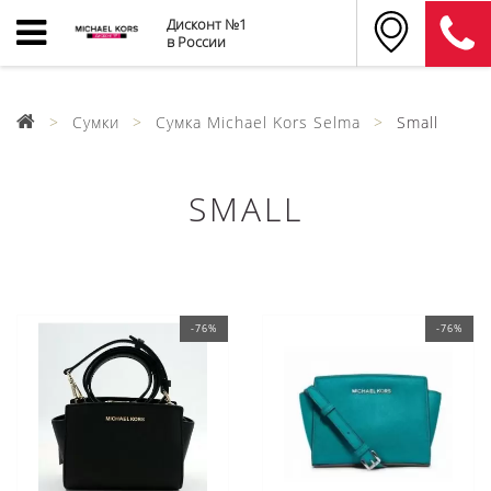
Дисконт №1
в России
Сумки
Сумка Michael Kors Selma
Small
SMALL
-76%
-76%