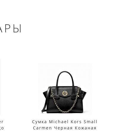
АРЫ
er
Сумка Michael Kors Small
Су
go
Carmen Черная Кожаная
Cr