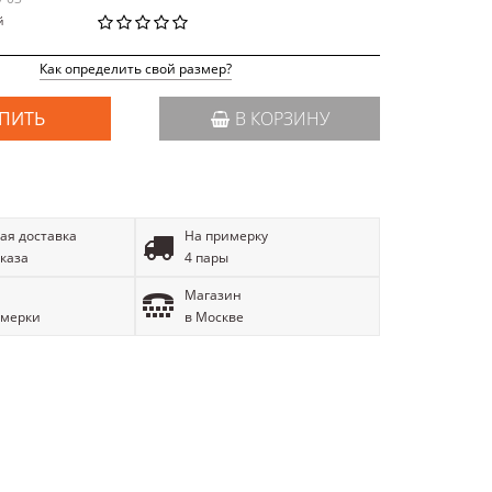
й
Как определить свой размер?
ПИТЬ
В КОРЗИНУ
ая доставка
На примерку
аказа
4 пары
Магазин
имерки
в Москве