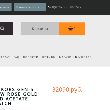
звонок
Написать письмо
8(926) 003-86-24
Корзина
0
ЗВРАТ
FAQ
НОВОСТИ
ОТЗЫВЫ
МАГАЗИН В МОСКВЕ
32090 руб.
 KORS GEN 5
W ROSE GOLD
D ACETATE
ATCH
9-03