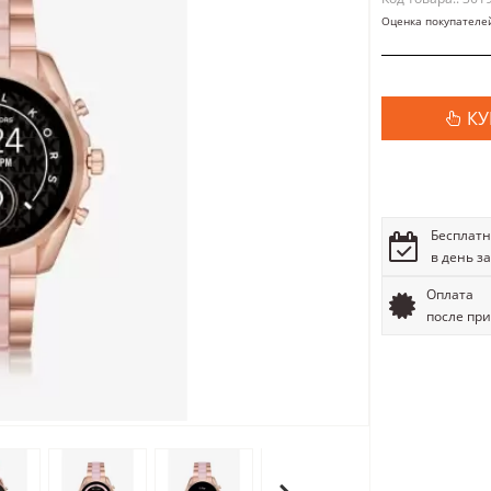
Оценка покупателе
КУ
Бесплатн
в день з
Оплата
после пр