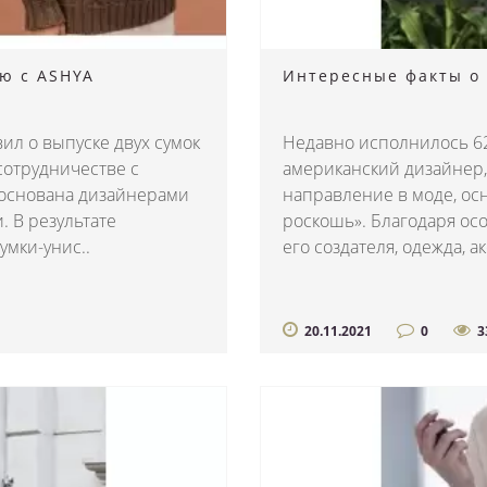
ию с ASHYA
Интересные факты о 
ил о выпуске двух сумок
Недавно исполнилось 62
сотрудничестве с
американский дизайнер,
 основана дизайнерами
направление в моде, ос
. В результате
роскошь». Благодаря ос
мки-унис..
его создателя, одежда, ак
20.11.2021
0
3