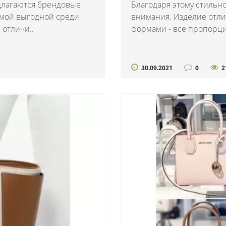
длагаются брендовые
Благодаря этому стильн
амой выгодной среди
внимания. Изделие отл
отличи..
формами - все пропорци
30.09.2021
0
2