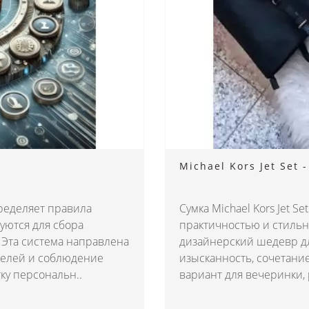
Michael Kors Jet Set 
ределяет правила
Сумка Michael Kors Jet S
уются для сбора
практичностью и стильн
Эта система направлена
дизайнерский шедевр дл
телей и соблюдение
изысканность, сочетани
ку персональн..
вариант для вечеринки, 