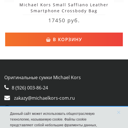
Michael Kors Small Saffiano Leather
Smartphone Crossbody Bag
17450 руб.
В КОРЗИНУ
Оригинальные сумки Michael Kors
8 (926) 003-86-24
zakazy@michaelkors-com.ru
Whatsapp
×
Данный сайт может использовать общеотраслевую
Viber
технологию, называемую cookie. Файлы cookie
представляют собой небольшие фрагменты данных,