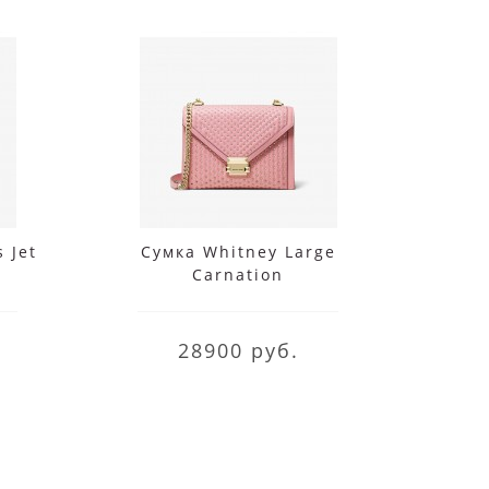
 Jet
Сумка Whitney Large
Micha
Carnation
Set
St
28900 руб.