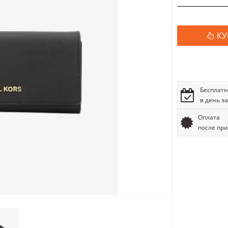
КУ
Бесплатн
в день з
Оплата
после пр