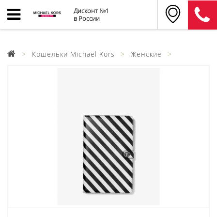
Дисконт №1
в России
Кошельки Michael Kors
Женские