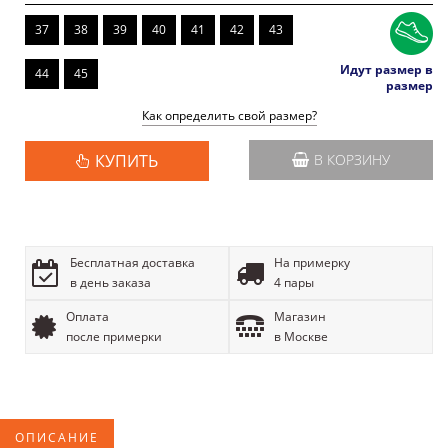
37
38
39
40
41
42
43
Идут размер в
44
45
размер
Как определить свой размер?
КУПИТЬ
В КОРЗИНУ
Бесплатная доставка
На примерку
в день заказа
4 пары
Оплата
Магазин
после примерки
в Москве
ОПИСАНИЕ