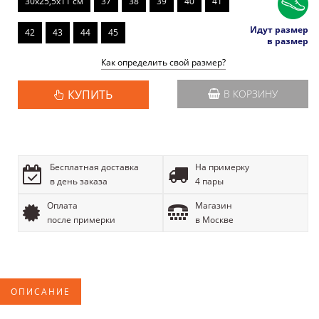
30x25,5x11 см
37
38
39
40
41
Идут размер
42
43
44
45
в размер
Как определить свой размер?
КУПИТЬ
В КОРЗИНУ
Бесплатная доставка
На примерку
в день заказа
4 пары
Оплата
Магазин
после примерки
в Москве
ОПИСАНИЕ