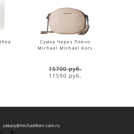
Rhea
Сумка Через Плечо
Сумка
Michael Michael Kors
Trave
Ginny Medium Бежевая
15700 руб.
11590 руб.
zakazy@michaelkors-com.ru