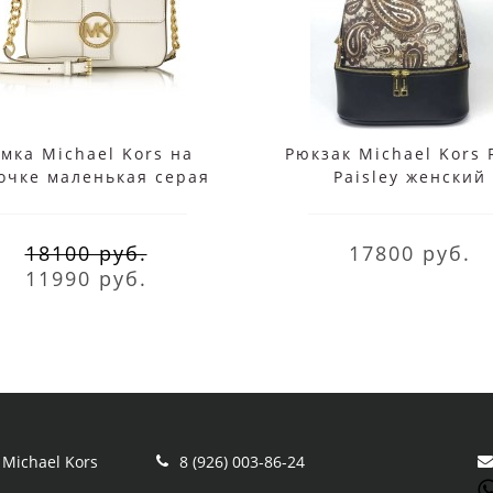
мка Michael Kors на
Рюкзак Michael Kors 
очке маленькая серая
Paisley женский
коричневый
18100 руб.
17800 руб.
11990 руб.
Michael Kors
8 (926) 003-86-24