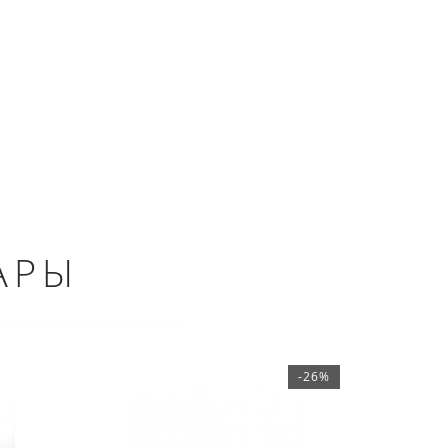
АРЫ
-26%