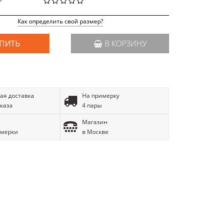
й
Как определить свой размер?
ПИТЬ
В КОРЗИНУ
ая доставка
На примерку
аказа
4 пары
Магазин
имерки
в Москве