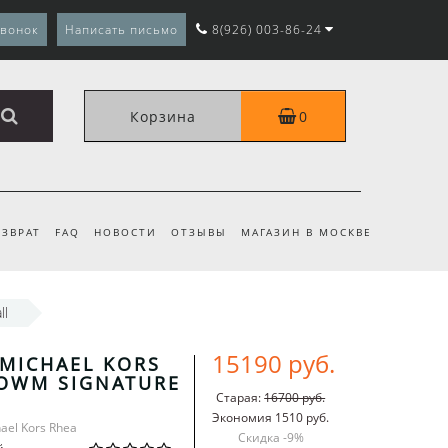
звонок
Написать письмо
8(926) 003-86-24
Корзина
0
ЗВРАТ
FAQ
НОВОСТИ
ОТЗЫВЫ
МАГАЗИН В МОСКВЕ
ll
15190 руб.
MICHAEL KORS
OWM SIGNATURE
Старая:
16700 руб.
Экономия 1510 руб.
hael Kors Rhea
Скидка -
9
%