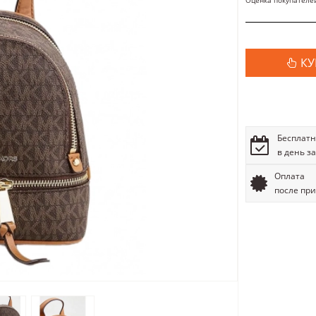
Оценка покупателе
КУ
Бесплатн
в день з
Оплата
после пр