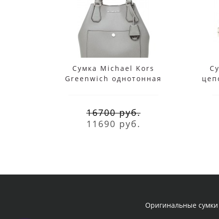
Сумка Michael Kors
Су
Greenwich однотонная
цеп
серебристая
16700 руб.
11690 руб.
Оригинальные сумки 