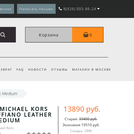
звонок
Написать письмо
8(926) 003-86-24
Корзина
0
ЗВРАТ
FAQ
НОВОСТИ
ОТЗЫВЫ
МАГАЗИН В МОСКВЕ
ck Medium
13890 руб.
MICHAEL KORS
FFIANO LEATHER
Старая:
33400 руб.
EDIUM
Экономия 19510 руб.
ael Kors
Скидка -
58
%