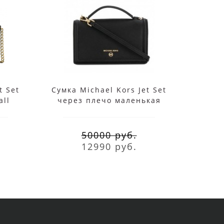
t Set
Сумка Michael Kors Jet Set
Су
all
через плечо маленькая
Ham
черная
50000 руб.
12990 руб.