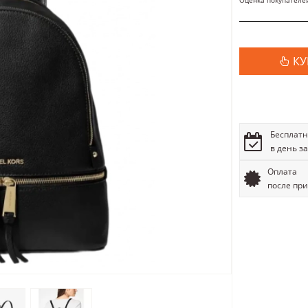
Оценка покупателе
КУ
Бесплатн
в день з
Оплата
после пр