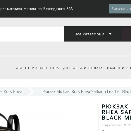
рес магазина: Москва, пр. Вернадского, 86А
Заказать 
Все категории
КАТАЛОГ MICHAEL KORS
ДОСТАВКА И ОПЛАТА
ОБМЕН И ВО
el Kors Rhea
Рюкзак Michael Kors Rhea Saffiano Leather Bla
РЮКЗАК 
RHEA SA
BLACK M
Код товара:: Mich