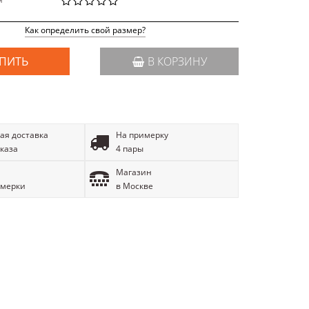
й
Как определить свой размер?
ПИТЬ
В КОРЗИНУ
ая доставка
На примерку
аказа
4 пары
Магазин
имерки
в Москве