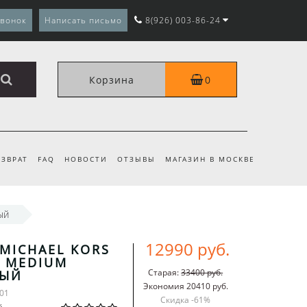
звонок
Написать письмо
8(926) 003-86-24
Корзина
0
ЗВРАТ
FAQ
НОВОСТИ
ОТЗЫВЫ
МАГАЗИН В МОСКВЕ
ый
12990 руб.
MICHAEL KORS
P MEDIUM
Старая:
33400 руб.
ЫЙ
Экономия 20410 руб.
-01
Скидка -
61
%