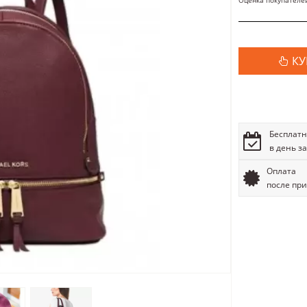
Оценка покупателе
КУ
Бесплатн
в день з
Оплата
после пр