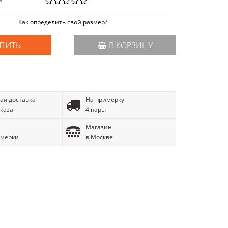
й
Как определить свой размер?
ПИТЬ
В КОРЗИНУ
ая доставка
На примерку
аказа
4 пары
Магазин
имерки
в Москве