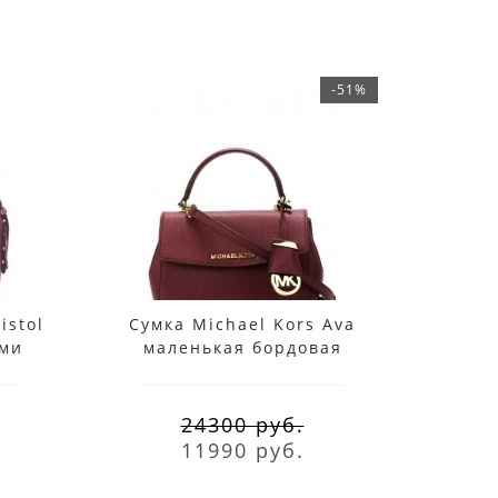
-51%
istol
Сумка Michael Kors Ava
Рюкза
ами
маленькая бордовая
Brow
24300 руб.
11990 руб.