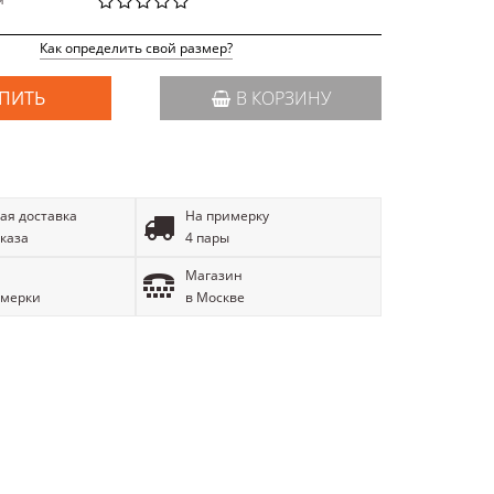
й
Как определить свой размер?
ПИТЬ
В КОРЗИНУ
ая доставка
На примерку
аказа
4 пары
Магазин
имерки
в Москве