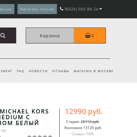
звонок
Написать письмо
8(926) 003-86-24
Корзина
0
ЗВРАТ
FAQ
НОВОСТИ
ОТЗЫВЫ
МАГАЗИН В МОСКВЕ
12990 руб.
MICHAEL KORS
MEDIUM С
Старая:
26110 руб.
ПОМ БЕЛЫЙ
Экономия 13120 руб.
7-03
Скидка -
50
%