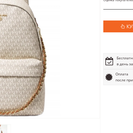
Оценка покупателе
КУ
Бесплатн
в день з
Оплата
после пр