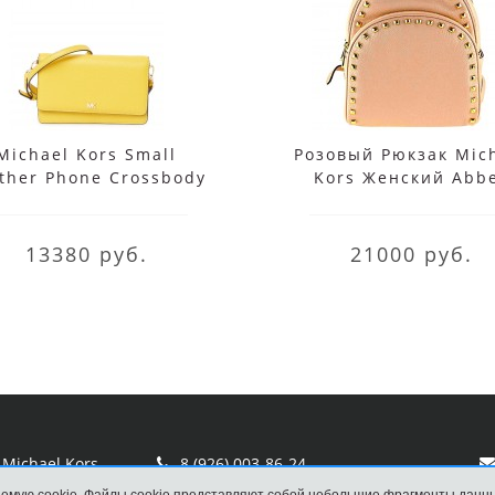
Michael Kors Small
Розовый Рюкзак Mic
ther Phone Crossbody
Kors Женский Abb
Bag
35T7GAYB5L Bloss
13380 руб.
21000 руб.
Michael Kors
8 (926) 003-86-24