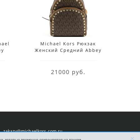
hael
Michael Kors Рюкзак
Женс
ey
Женский Средний Abbey
Kors 
om
35H7GAYB8L Brown
21000 руб.
zakazy@michaelkors-com.ru
×