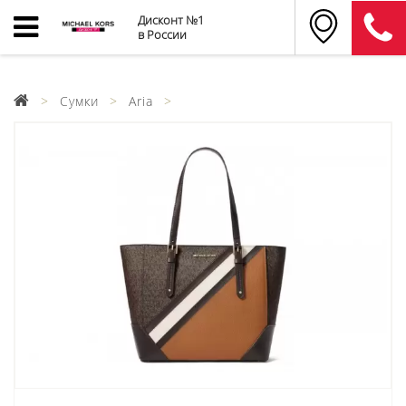
Дисконт №1
в России
Сумки
Aria