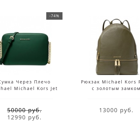
-74%
Сумка Через Плечо
Рюкзак Michael Kors 
hael Michael Kors Jet
с золотым замко
Set Через Плечо На
зеленый
Цепочке Зеленая
50000 руб.
13000 руб.
12990 руб.