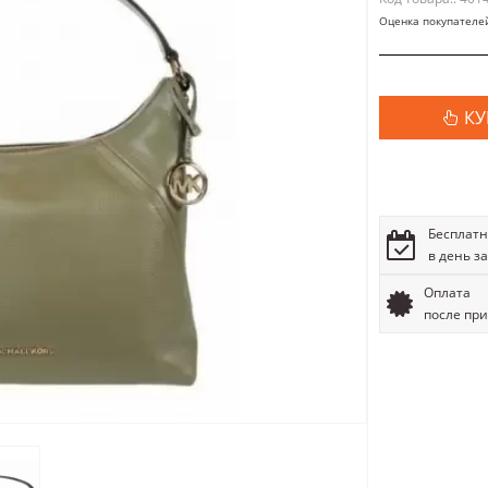
Оценка покупателе
КУ
Бесплатн
в день з
Оплата
после пр