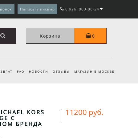
звонок
Написать письмо
8(926) 003-86-24
Корзина
0
ЗВРАТ
FAQ
НОВОСТИ
ОТЗЫВЫ
МАГАЗИН В МОСКВЕ
11200 руб.
ICHAEL KORS
GE С
ПОМ БРЕНДА
4-