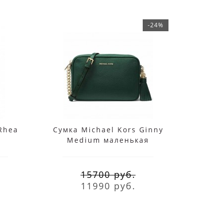
-24%
Rhea
Сумка Michael Kors Ginny
Сумка
м
Medium маленькая
Lar
зеленая
15700 руб.
11990 руб.