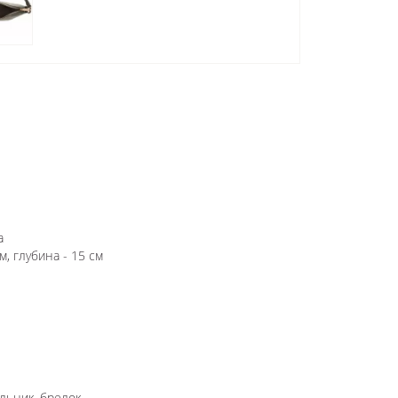
а
м, глубина - 15 см
льник, брелок