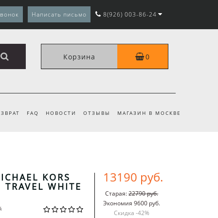
звонок
Написать письмо
8(926) 003-86-24
Корзина
0
ЗВРАТ
FAQ
НОВОСТИ
ОТЗЫВЫ
МАГАЗИН В МОСКВЕ
13190 руб.
ICHAEL KORS
 TRAVEL WHITE
Старая:
22790 руб.
Экономия 9600 руб.
й
Скидка -
42
%