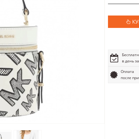
КУ
Бесплатн
в день з
Оплата
после пр