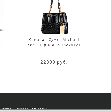
s
Кожаная Сумка Michael
Mi
 с
Kors Черная 35H8AVAT2T
Роз
5M2B
Black
30T
22800 руб.
zakazy@michaelkors-com.ru