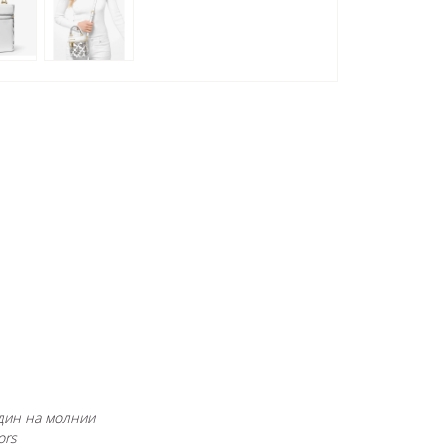
дин на молнии
ors