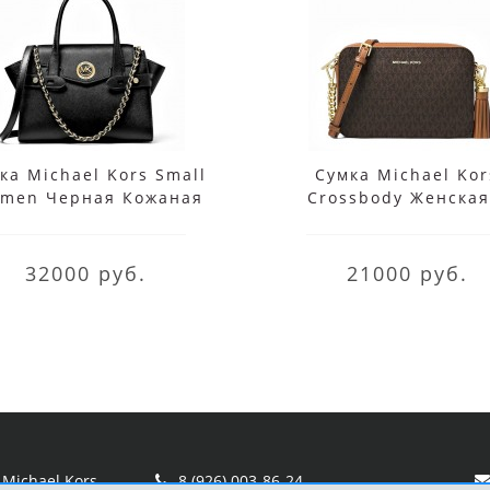
ка Michael Kors Small
Сумка Michael Kor
rmen Черная Кожаная
Crossbody Женская
30S0GNMS1L Black
монограммой 32F8GF
Brown
32000 руб.
21000 руб.
Michael Kors
8 (926) 003-86-24