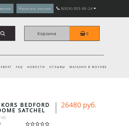
звонок
Написать письмо
8(926) 003-86-24
Корзина
0
ЗВРАТ
FAQ
НОВОСТИ
ОТЗЫВЫ
МАГАЗИН В МОСКВЕ
26480 руб.
 KORS BEDFORD
DOME SATCHEL
7-03
й