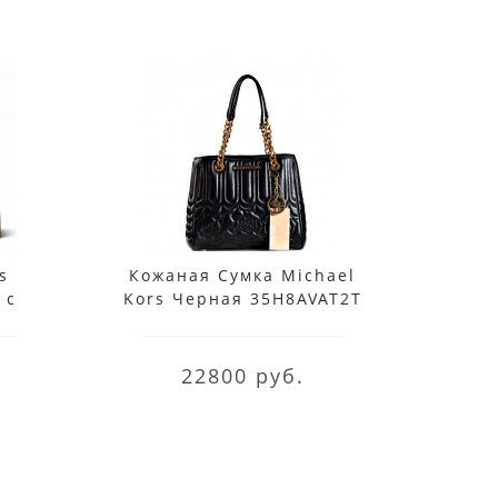
s
Кожаная Сумка Michael
Mi
 с
Kors Черная 35H8AVAT2T
Роз
5M2B
Black
30T
22800 руб.