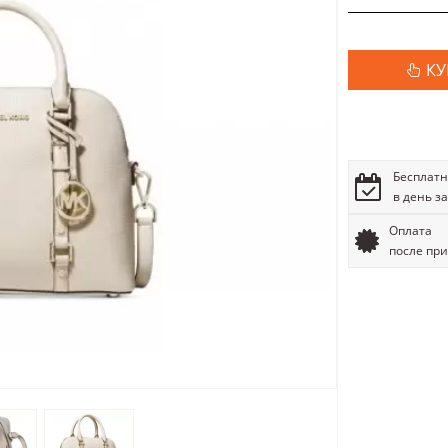
КУ
Бесплатн
в день з
Оплата
после пр