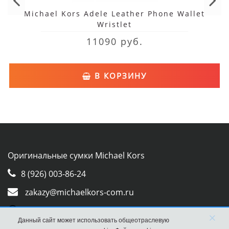
Michael Kors Adele Leather Phone Wallet
Wristlet
11090 руб.
В КОРЗИНУ
Оригинальные сумки Michael Kors
8 (926) 003-86-24
zakazy@michaelkors-com.ru
Whatsapp
×
Данный сайт может использовать общеотраслевую
Viber