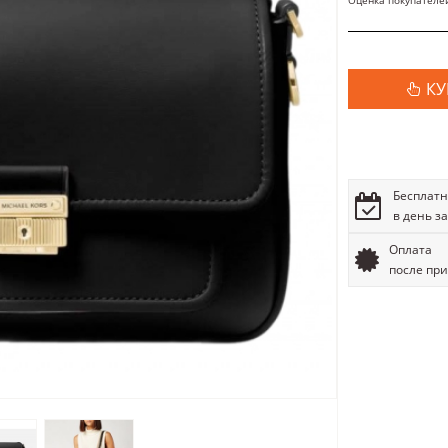
Оценка покупателе
КУ
Бесплатн
в день з
Оплата
после пр