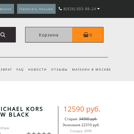
звонок
Написать письмо
8(926) 003-86-24
Корзина
0
ЗВРАТ
FAQ
НОВОСТИ
ОТЗЫВЫ
МАГАЗИН В МОСКВЕ
12590 руб.
ICHAEL KORS
W BLACK
Старая:
34900 руб.
Экономия 22310 руб.
dshaw
Скидка -
64
%