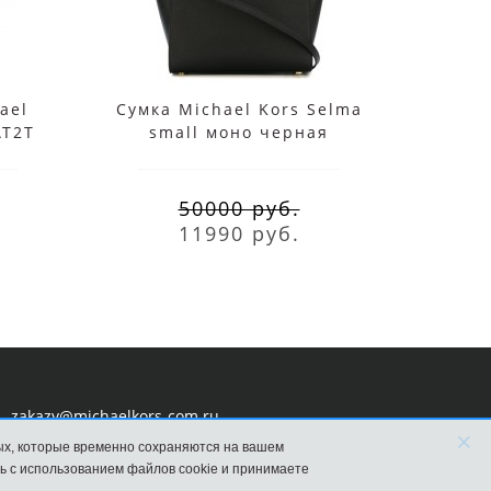
ael
Сумка Michael Kors Selma
Сумка
AT2T
small моно черная
чере
50000 руб.
11990 руб.
zakazy@michaelkors-com.ru
×
ых, которые временно сохраняются на вашем
ь с использованием файлов cookie и принимаете