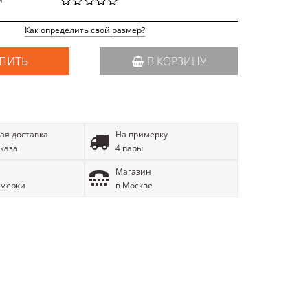
й
Как определить свой размер?
ПИТЬ
В КОРЗИНУ
ая доставка
На примерку
аказа
4 пары
Магазин
имерки
в Москве