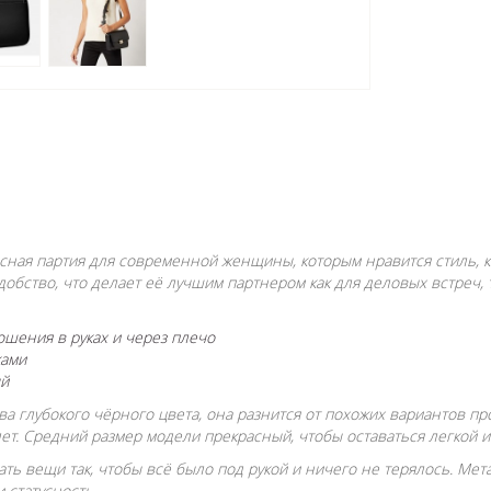
асная партия для современной женщины, которым нравится стиль, 
добство, что делает её лучшим партнером как для деловых встреч, 
ошения в руках и через плечо
ками
ый
ва глубокого чёрного цвета, она разнится от похожих вариантов п
т. Средний размер модели прекрасный, чтобы оставаться легкой и 
ать вещи так, чтобы всё было под рукой и ничего не терялось. М
 статусность.