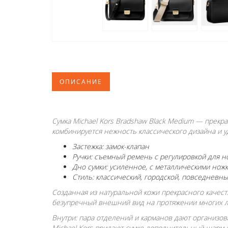
ОПИСАНИЕ
Сумка Michael Kors Bradshaw Black Medium — прекр
комбинируется нежность классического дизайна и у
Застежка: замок-клапан
Ручки: съемный ремень с регулировкой для н
Дно сумки: усиленное, с металлическими нож
Стиль: классический, городской, повседневн
Созданная из натуральной кожи прекрасного качест
безупречный внешний вид на протяжении многих ле
Внутри: пара отделений и карманов дают организов
Michael Kors придают сумке дополнительный шарм и