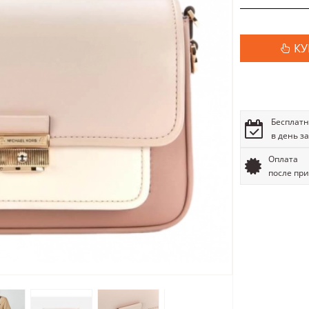
КУ
Бесплатн
в день з
Оплата
после пр