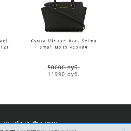
ael
Сумка Michael Kors Selma
Сумка
AT2T
small моно черная
чере
50000 руб.
11990 руб.
zakazy@michaelkors-com.ru
×