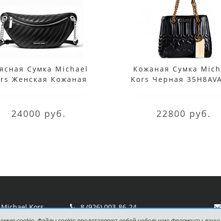
ясная Сумка Michael
Кожаная Сумка Mich
rs Женская Кожаная
Kors Черная 35H8AV
ная 35T0SP6M3L Black
Black
24000 руб.
22800 руб.
Michael Kors
8 (926) 003-86-24