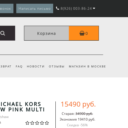
звонок
Написать письмо
8(926) 003-86-24
Корзина
0
ЗВРАТ
FAQ
НОВОСТИ
ОТЗЫВЫ
МАГАЗИН В МОСКВЕ
15490 руб.
ICHAEL KORS
W PINK MULTI
Старая:
34900 руб.
dshaw
Экономия 19410 руб.
й
Скидка -
56
%