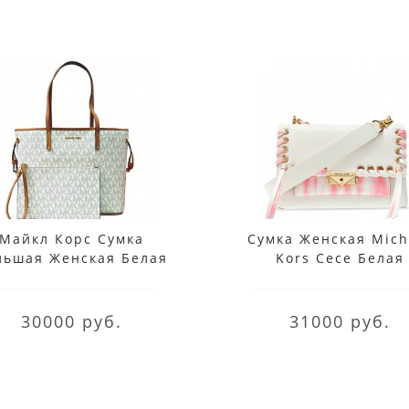
Майкл Корс Сумка
Сумка Женская Mich
льшая Женская Белая
Kors Cece Белая
Set 35T8STVT9B Vanilla
30T0G0EL8I Shell P
30000 руб.
31000 руб.