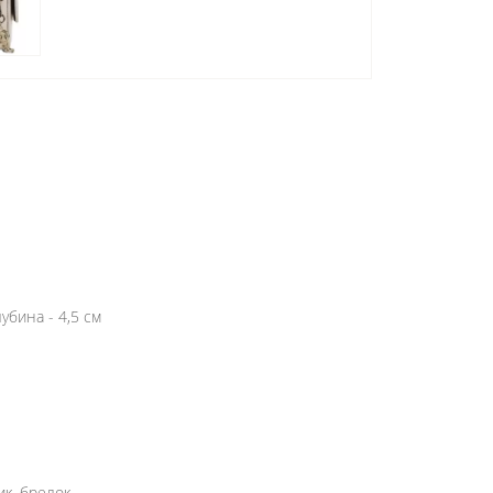
убина - 4,5 см
к, брелок