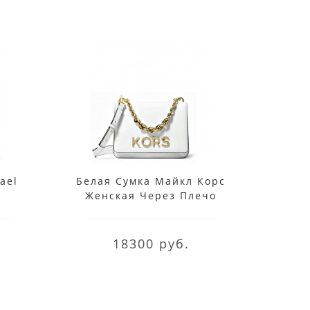
ael
Белая Сумка Майкл Корс
Mi
Женская Через Плечо
Me
ink
30H8GOXL7L Optic White
18300 руб.