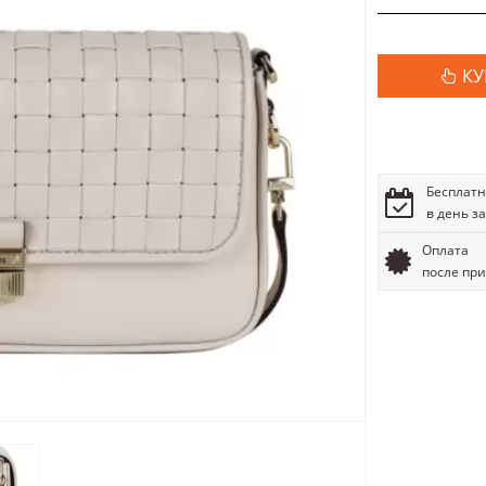
КУ
Бесплатн
в день з
Оплата
после пр