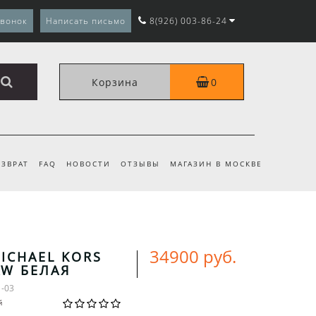
звонок
Написать письмо
8(926) 003-86-24
Корзина
0
ЗВРАТ
FAQ
НОВОСТИ
ОТЗЫВЫ
МАГАЗИН В МОСКВЕ
34900 руб.
ICHAEL KORS
W БЕЛАЯ
1-03
й