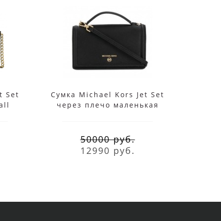
t Set
Сумка Michael Kors Jet Set
Су
all
через плечо маленькая
Ham
черная
50000 руб.
12990 руб.