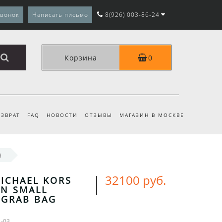
звонок
Написать письмо
8(926) 003-86-24
Корзина
0
ЗВРАТ
FAQ
НОВОСТИ
ОТЗЫВЫ
МАГАЗИН В МОСКВЕ
я
32100 руб.
ICHAEL KORS
N SMALL
 GRAB BAG
1-03