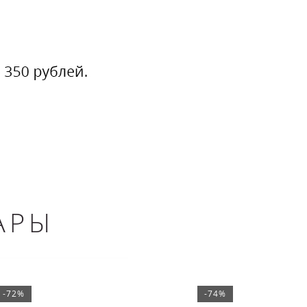
АРЫ
-72%
-74%