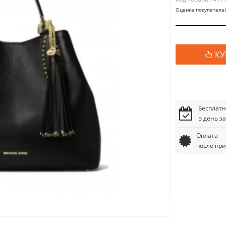
Оценка покупателе
КУ
Бесплатн
в день з
Оплата
после пр