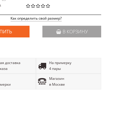
й
Как определить свой размер?
ПИТЬ
В КОРЗИНУ
ая доставка
На примерку
аказа
4 пары
Магазин
имерки
в Москве