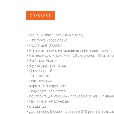
ОПИСАНИЕ
• Бренд: Michael Kors (Майкл Корс)
• Тип: сумка через плечо
• Коллекция: Brooklyn
• Материал верха: натуральная сафьяновая кожа
• Размер модели: ширина - 28 см, длина - 19 см, глу
• Застежка: молния
• Фурнитура: золотистая
• Цвет: черный
• Логотип: MK
• Пол: женский
• Карманы: внутренние
• Подкладка: полиэстер
• Комплектация: съемный плечевой ремень, пыльни
• Наличие в магазине: да
• Скидка: да
• Доставка по Москве: курьером 370 рублей, возмо