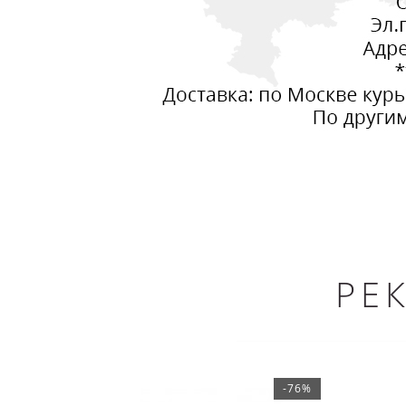
РЕ
-76%