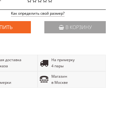
й
Как определить свой размер?
ПИТЬ
В КОРЗИНУ
ая доставка
На примерку
аказа
4 пары
Магазин
имерки
в Москве