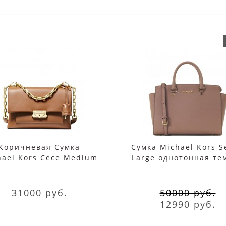
Коричневая Сумка
Сумка Michael Kors S
hael Kors Сесе Medium
Large однотонная те
30S9G0EL2L Acorn
бежевая
31000 руб.
50000 руб.
12990 руб.