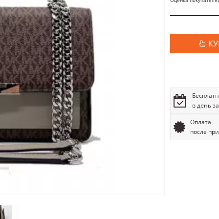
Оценка покупателе
КУ
Бесплатн
в день з
Оплата
после пр