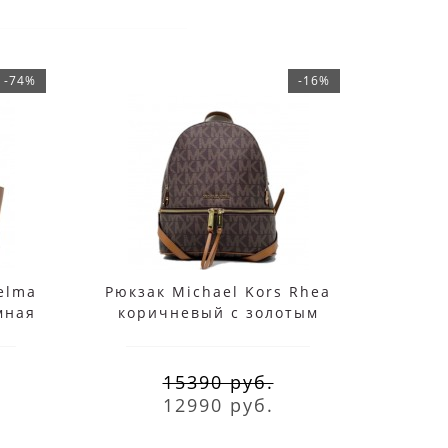
-74%
-16%
elma
Рюкзак Michael Kors Rhea
Су
мная
коричневый с золотым
Wh
15390 руб.
12990 руб.