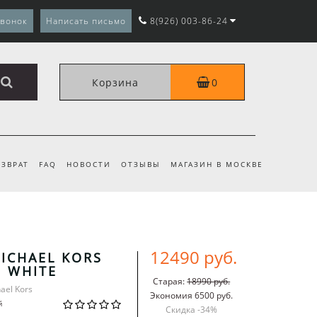
звонок
Написать письмо
8(926) 003-86-24
Корзина
0
ЗВРАТ
FAQ
НОВОСТИ
ОТЗЫВЫ
МАГАЗИН В МОСКВЕ
12490 руб.
ICHAEL KORS
E WHITE
Старая:
18990 руб.
ael Kors
Экономия 6500 руб.
й
Скидка -
34
%