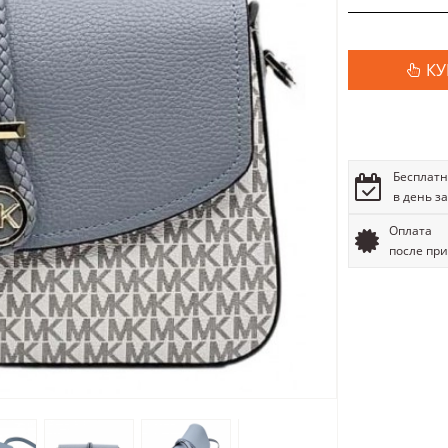
КУ
Бесплатн
в день з
Оплата
после пр