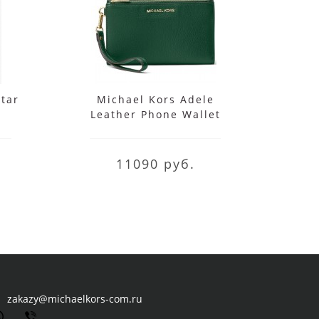
Star
Michael Kors Adele
Mi
Leather Phone Wallet
Me
t
Wristlet
11090 руб.
zakazy@michaelkors-com.ru