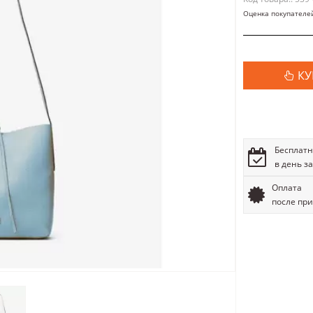
Оценка покупателе
КУ
Бесплатн
в день з
Оплата
после пр