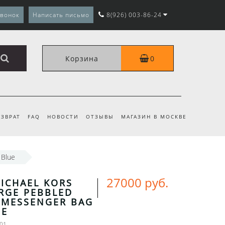
звонок
Написать письмо
8(926) 003-86-24
Корзина
0
ЗВРАТ
FAQ
НОВОСТИ
ОТЗЫВЫ
МАГАЗИН В МОСКВЕ
 Blue
27000 руб.
ICHAEL KORS
ARGE PEBBLED
 MESSENGER BAG
UE
-01