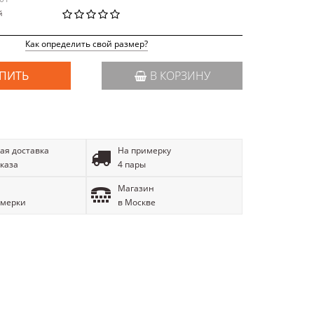
й
Как определить свой размер?
ПИТЬ
В КОРЗИНУ
ая доставка
На примерку
аказа
4 пары
Магазин
имерки
в Москве