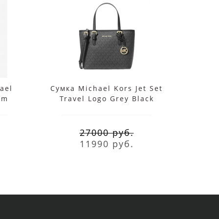
ael
Cумка Michael Kors Jet Set
Сумка
um
Travel Logo Grey Black
Carm
3
27000 руб.
11990 руб.