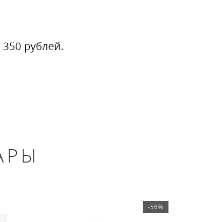
АРЫ
-56%