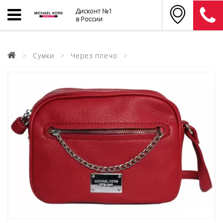
Дисконт №1
в России
Сумки
Через плечо