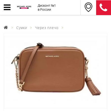
Дисконт №1
в России
Сумки
Через плечо