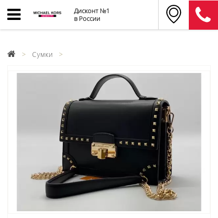
Дисконт №1
в России
Сумки