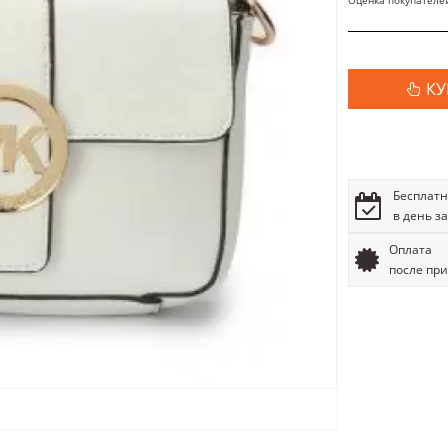
Оценка покупателе
КУ
Бесплатн
в день з
Оплата
после пр