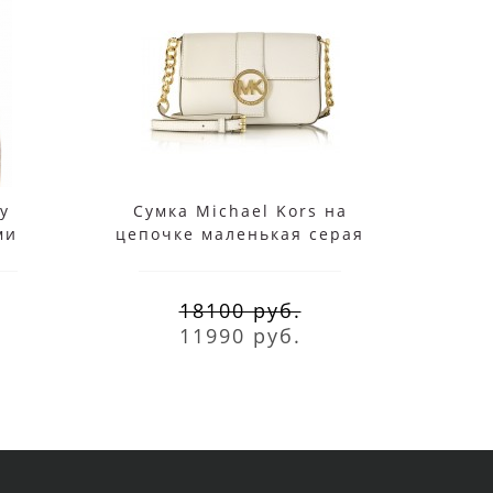
y
Сумка Michael Kors на
Су
ми
цепочке маленькая серая
Sy
18100 руб.
11990 руб.