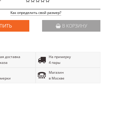
й
Как определить свой размер?
ПИТЬ
В КОРЗИНУ
ая доставка
На примерку
аказа
4 пары
Магазин
имерки
в Москве