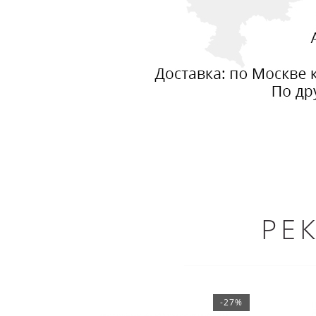
РЕ
-27%