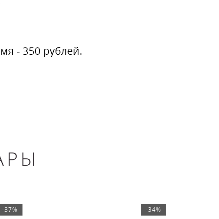
АРЫ
-37%
-34%