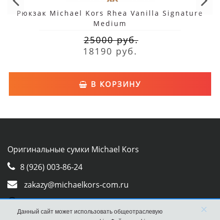
Рюкзак Michael Kors Rhea Vanilla Signature
Medium
25000 руб.
18190 руб.
В КОРЗИНУ
Оригинальные сумки Michael Kors
8 (926) 003-86-24
zakazy@michaelkors-com.ru
Whatsapp
×
Данный сайт может использовать общеотраслевую
Viber