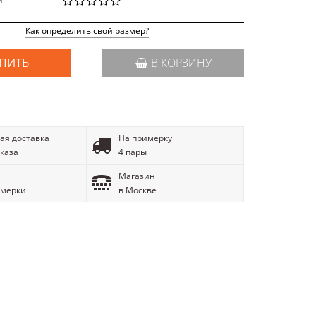
й
Как определить свой размер?
ПИТЬ
В КОРЗИНУ
ая доставка
На примерку
аказа
4 пары
Магазин
имерки
в Москве