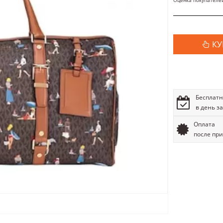
Оценка покупателе
КУ
Бесплатн
в день з
Оплата
после пр