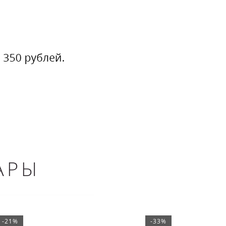
АРЫ
-21%
-33%