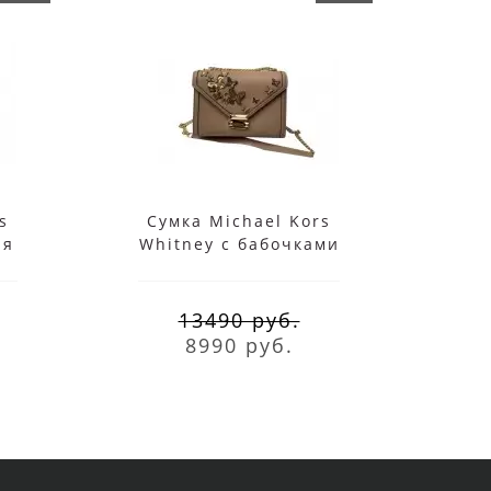
s
Сумка Michael Kors
Су
ая
Whitney с бабочками
S
коричневая
13490 руб.
8990 руб.