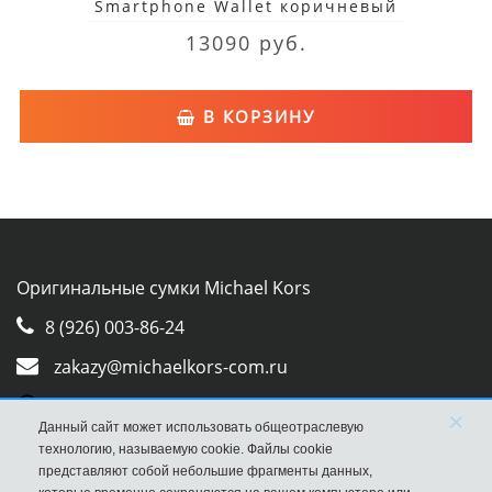
Smartphone Wallet коричневый
13090 руб.
В КОРЗИНУ
Оригинальные сумки Michael Kors
8 (926) 003-86-24
zakazy@michaelkors-com.ru
Whatsapp
×
Данный сайт может использовать общеотраслевую
Viber
технологию, называемую cookie. Файлы cookie
представляют собой небольшие фрагменты данных,