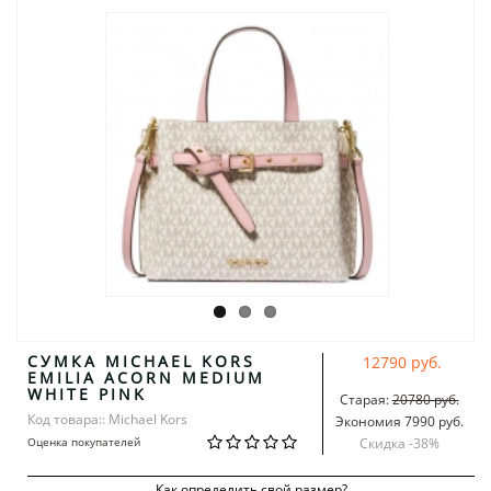
СУМКА MICHAEL KORS
12790 руб.
EMILIA ACORN MEDIUM
WHITE PINK
Старая:
20780 руб.
Код товара:: Michael Kors
Экономия 7990 руб.
Оценка покупателей
Скидка -
38
%
Как определить свой размер?