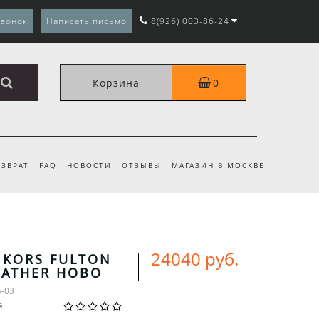
звонок
Написать письмо
8(926) 003-86-24
Корзина
0
ЗВРАТ
FAQ
НОВОСТИ
ОТЗЫВЫ
МАГАЗИН В МОСКВЕ
24040 руб.
 KORS FULTON
EATHER HOBO
6-03
й