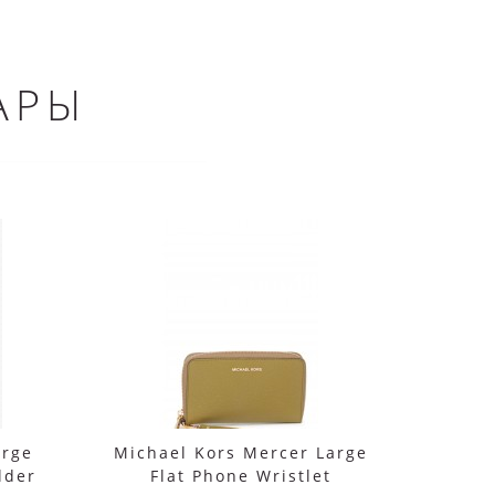
АРЫ
arge
Michael Kors Mercer Large
Сумка
lder
Flat Phone Wristlet
Carm