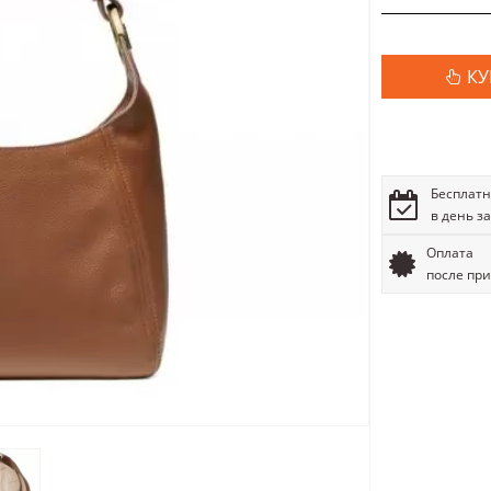
КУ
Бесплатн
в день з
Оплата
после пр