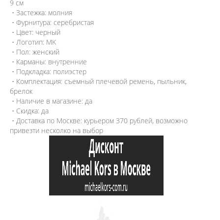
9 см
• Застежка: молния
• Фурнитура: серебристая
• Цвет: черный
• Логотип: MK
• Пол: женский
• Карманы: внутренние
• Подкладка: полиэстер
• Комплектация: съемный плечевой ремень, пыльник,
брелок
• Наличие в магазине: да
• Скидка: да
• Доставка по Москве: курьером 370 рублей, возможно
привезти несколко на выбор