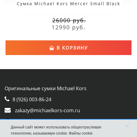
Сумка Michael Kors Mercer Small Black
26000 руб.
12990 руб.
В КОРЗИНУ
Оригинальные сумки Michael Kors
8 (926) 003-86-24
zakazy@michaelkors-com.ru
Whatsapp
×
Данный сайт может использовать общеотраслевую
Viber
технологию, называемую cookie. Файлы cookie