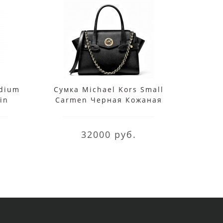
edium
Сумка Michael Kors Small
Су
in
Carmen Черная Кожаная
Cr
30S0GNMS1L Black
моно
32000 руб.