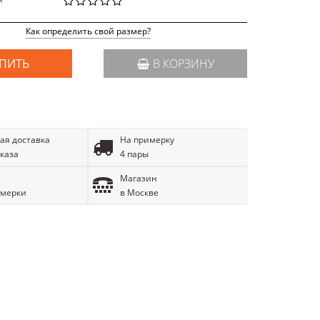
й
Как определить свой размер?
ПИТЬ
В КОРЗИНУ
ая доставка
На примерку
аказа
4 пары
Магазин
имерки
в Москве