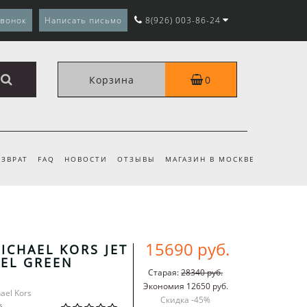
звонок
Написать письмо
8(926) 003-86-24
Корзина
0
ЗВРАТ
FAQ
НОВОСТИ
ОТЗЫВЫ
МАГАЗИН В МОСКВЕ
15690 руб.
ICHAEL KORS JET
VEL GREEN
Старая:
28340 руб.
Экономия 12650 руб.
ael Kors
Скидка -
45
%