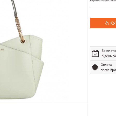
Оценка покупателе
КУ
Бесплатн
в день з
Оплата
после пр