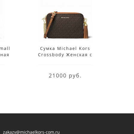
mall
Сумка Michael Kors
Кож
аная
Crossbody Женская с
Kors
k
монограммой 32F8GF5M2B
Brown
21000 руб.
zakazy@michaelkors-com.ru