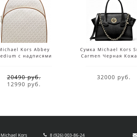
Michael Kors Abbey
Сумка Michael Kors S
edium с надписями
Carmen Черная Кож
белый
30S0GNMS1L Blac
20490 руб.
32000 руб.
12990 руб.
Michael Kors
8 (926) 003-86-24