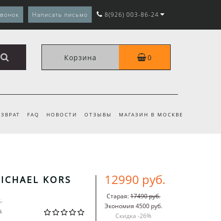
звонок
Написать письмо
8(926) 003-86-24
Корзина
0
ЗВРАТ
FAQ
НОВОСТИ
ОТЗЫВЫ
МАГАЗИН В МОСКВЕ
12990 руб.
ICHAEL KORS
Старая:
17490 руб.
5-
Экономия 4500 руб.
й
Скидка -
26
%