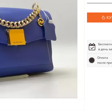
КУ
Бесплатн
в день з
Оплата
после пр