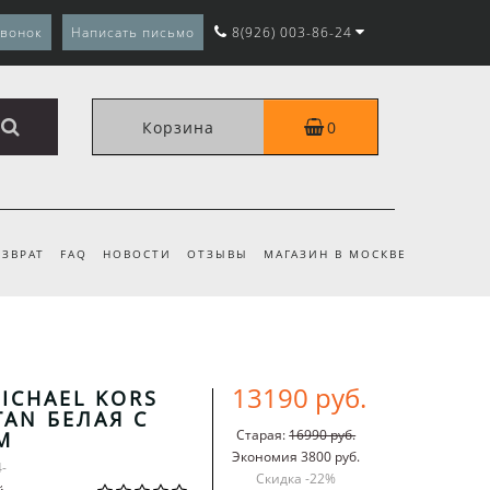
звонок
Написать письмо
8(926) 003-86-24
Корзина
0
ЗВРАТ
FAQ
НОВОСТИ
ОТЗЫВЫ
МАГАЗИН В МОСКВЕ
13190 руб.
ICHAEL KORS
AN БЕЛАЯ С
Старая:
16990 руб.
М
Экономия 3800 руб.
4-
Скидка -
22
%