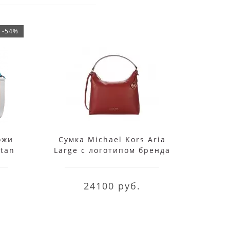
-54%
ожи
Сумка Michael Kors Aria
Сумк
tan
Large с логотипом бренда
Large
красная
24100 руб.