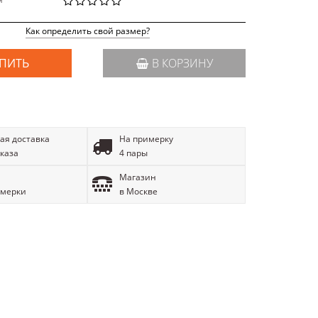
й
Как определить свой размер?
ПИТЬ
В КОРЗИНУ
ая доставка
На примерку
аказа
4 пары
Магазин
имерки
в Москве