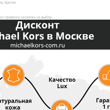
к, брелок
жно привезти несколко на выбор