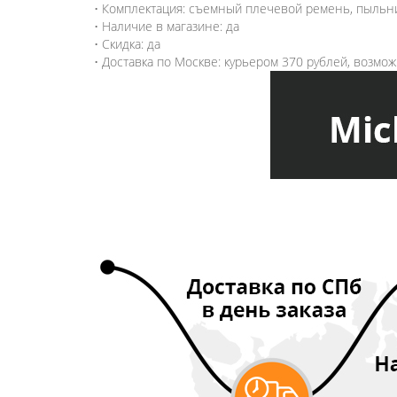
• Комплектация: съемный плечевой ремень, пыльни
• Наличие в магазине: да
• Скидка: да
• Доставка по Москве: курьером 370 рублей, возмо