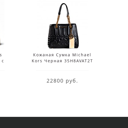
s
Кожаная Сумка Michael
Mi
 с
Kors Черная 35H8AVAT2T
Роз
5M2B
Black
30T
22800 руб.