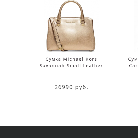
Сумка Michael Kors
Сум
Savannah Small Leather
Ca
Satchel золотистая
26990 руб.