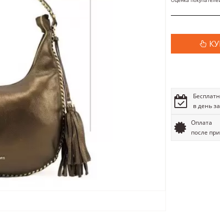
Оценка покупателе
КУ
Бесплатн
в день з
Оплата
после пр