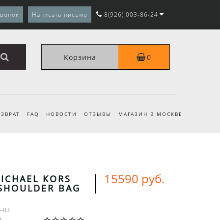
звонок
Написать письмо
8(926) 003-86-24
Корзина
0
ЗВРАТ
FAQ
НОВОСТИ
ОТЗЫВЫ
МАГАЗИН В МОСКВЕ
15590 руб.
ICHAEL KORS
SHOULDER BAG
Я
5-03