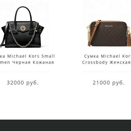
ка Michael Kors Small
Сумка Michael Kor
rmen Черная Кожаная
Crossbody Женская
30S0GNMS1L Black
монограммой 32F8GF
Brown
32000 руб.
21000 руб.