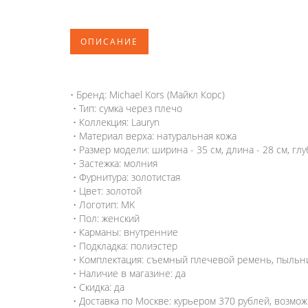
ОПИСАНИЕ
• Бренд: Michael Kors (Майкл Корс)
• Тип: сумка через плечо
• Коллекция: Lauryn
• Материал верха: натуральная кожа
• Размер модели: ширина - 35 см, длина - 28 см, глу
• Застежка: молния
• Фурнитура: золотистая
• Цвет: золотой
• Логотип: MK
• Пол: женский
• Карманы: внутренние
• Подкладка: полиэстер
• Комплектация: съемный плечевой ремень, пыльни
• Наличие в магазине: да
• Скидка: да
• Доставка по Москве: курьером 370 рублей, возмо