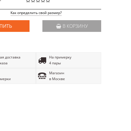
й
Как определить свой размер?
ПИТЬ
В КОРЗИНУ
ая доставка
На примерку
аказа
4 пары
Магазин
имерки
в Москве