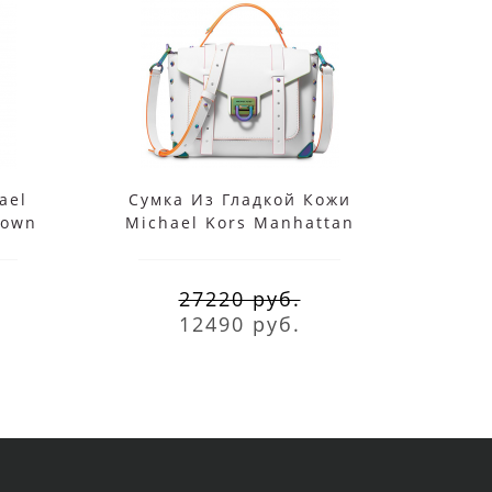
ael
Сумка Из Гладкой Кожи
Рю
rown
Michael Kors Manhattan
Si
Белая
лог
27220 руб.
12490 руб.