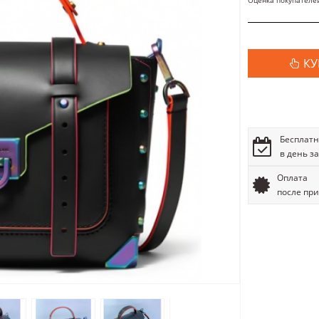
Оценка покупателе
КУ
Бесплатн
в день з
Оплата
после пр