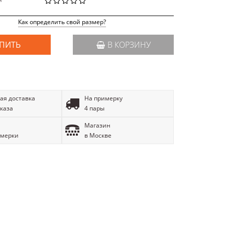
й
Как определить свой размер?
ПИТЬ
В КОРЗИНУ
ая доставка
На примерку
аказа
4 пары
Магазин
имерки
в Москве