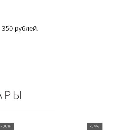
АРЫ
-36%
-54%