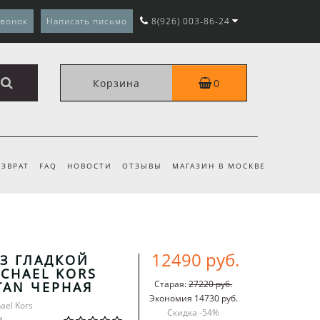
звонок
Написать письмо
8(926) 003-86-24
Корзина
0
ЗВРАТ
FAQ
НОВОСТИ
ОТЗЫВЫ
МАГАЗИН В МОСКВЕ
12490 руб.
З ГЛАДКОЙ
CHAEL KORS
Старая:
27220 руб.
TAN ЧЕРНАЯ
Экономия 14730 руб.
ael Kors
Скидка -
54
%