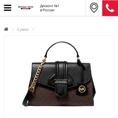
Дисконт №1
в России
Сумки