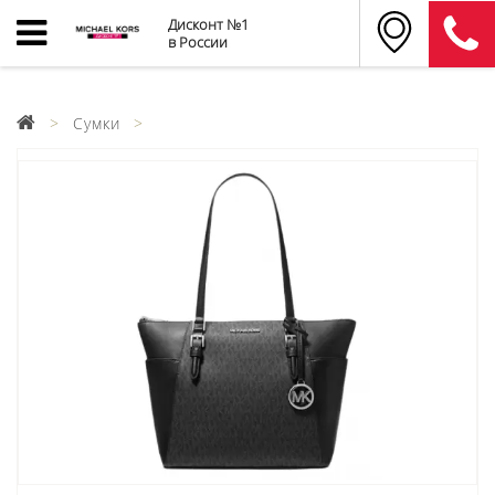
Дисконт №1
в России
Сумки