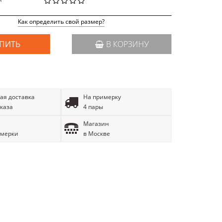
й
Как определить свой размер?
ПИТЬ
В КОРЗИНУ
ая доставка
На примерку
аказа
4 пары
Магазин
имерки
в Москве