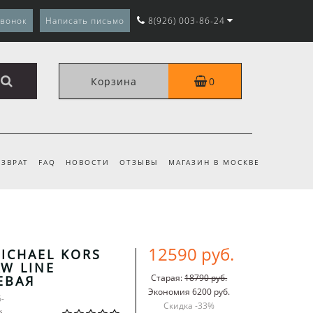
звонок
Написать письмо
8(926) 003-86-24
Корзина
0
ЗВРАТ
FAQ
НОВОСТИ
ОТЗЫВЫ
МАГАЗИН В МОСКВЕ
12590 руб.
ICHAEL KORS
W LINE
Старая:
18790 руб.
ЕВАЯ
Экономия 6200 руб.
6-
Скидка -
33
%