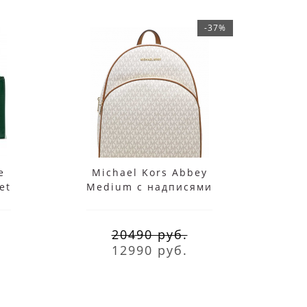
-37%
e
Michael Kors Abbey
Сумка
et
Medium с надписями
Carm
белый
3
20490 руб.
12990 руб.