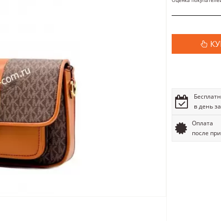
Оценка покупателе
КУ
Бесплатн
в день з
Оплата
после пр