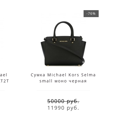
-76%
ael
Сумка Michael Kors Selma
Сумка
AT2T
small моно черная
чере
50000 руб.
11990 руб.