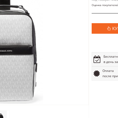
Оценка покупателе
КУ
Бесплатн
в день з
Оплата
после пр