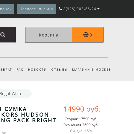
звонок
Написать письмо
8(926) 003-86-24
Корзина
0
ЗВРАТ
FAQ
НОВОСТИ
ОТЗЫВЫ
МАГАЗИН В МОСКВЕ
Bright White
14990 руб.
Я СУМКА
 KORS HUDSON
Старая:
17590 руб.
ING PACK BRIGHT
Экономия 2600 руб.
Скидка -
15
%
2-03