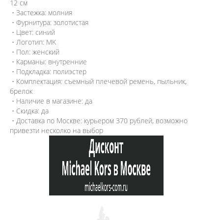
12 см
• Застежка: молния
• Фурнитура: золотистая
• Цвет: синий
• Логотип: MK
• Пол: женский
• Карманы: внутренние
• Подкладка: полиэстер
• Комплектация: съемный плечевой ремень, пыльник,
брелок
• Наличие в магазине: да
• Скидка: да
• Доставка по Москве: курьером 370 рублей, возможно
привезти несколко на выбор