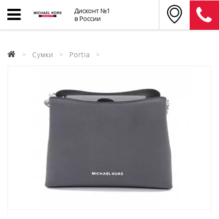
Дисконт №1
в России
Сумки
Portia