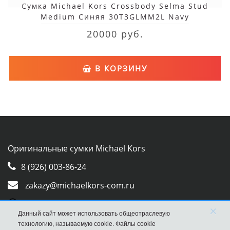
Сумка Michael Kors Crossbody Selma Stud
Medium Синяя 30T3GLMM2L Navy
20000 руб.
В КОРЗИНУ
Оригинальные сумки Michael Kors
8 (926) 003-86-24
zakazy@michaelkors-com.ru
Whatsapp
×
Данный сайт может использовать общеотраслевую
Viber
технологию, называемую cookie. Файлы cookie