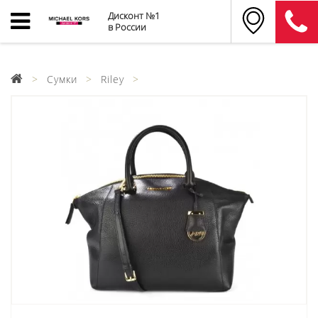
Дисконт №1
в России
Сумки
Riley