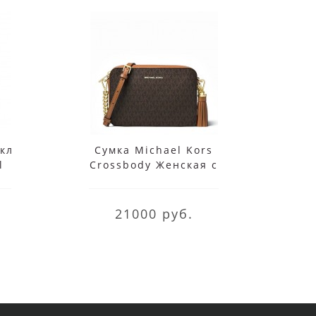
кл
Сумка Michael Kors
Муж
l
Crossbody Женская с
Kors
монограммой 32F8GF5M2B
Brown
21000 руб.