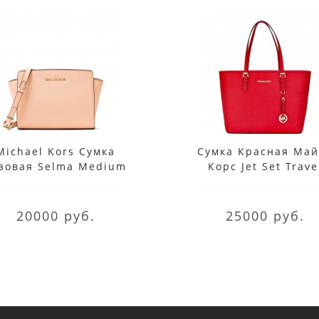
Michael Kors Сумка
Сумка Красная Май
зовая Selma Medium
Корс Jet Set Trave
0T3GLMM2L Pale Pink
30S4GTVT2L Red
Crossbody
20000 руб.
25000 руб.