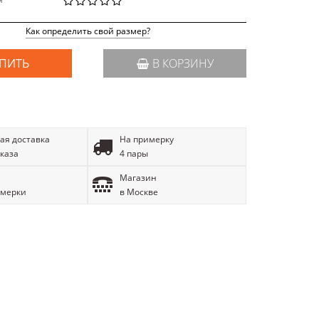
й
Как определить свой размер?
ПИТЬ
В КОРЗИНУ
ая доставка
На примерку
аказа
4 пары
Магазин
имерки
в Москве