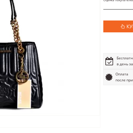
Оценка покупателе
КУ
Бесплатн
в день з
Оплата
после пр