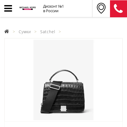
Дисконт №1
в России
Сумки
Satchel