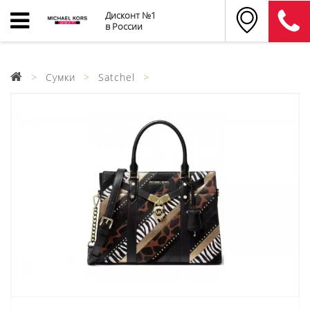
Дисконт №1
в России
Сумки
Satchel