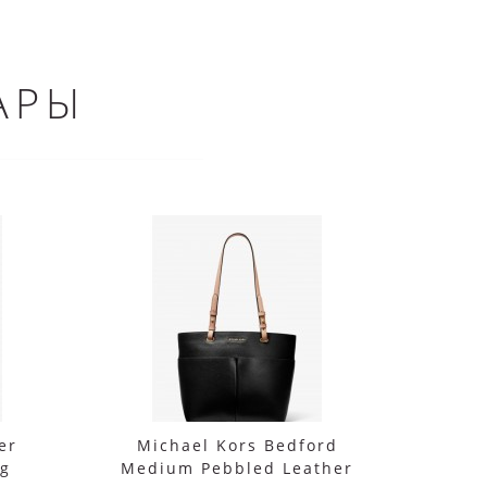
АРЫ
er
Michael Kors Bedford
Сумка
ag
Medium Pebbled Leather
Carm