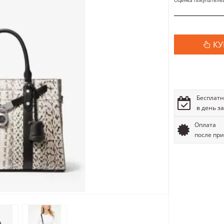
Оценка покупателе
КУ
Бесплатн
в день з
Оплата
после пр