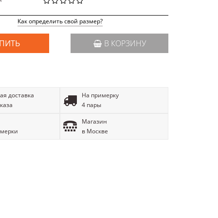
й
Как определить свой размер?
ПИТЬ
В КОРЗИНУ
ая доставка
На примерку
аказа
4 пары
Магазин
имерки
в Москве