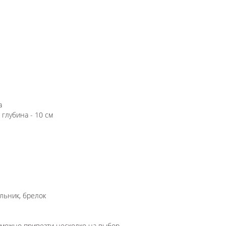
а
 глубина - 10 см
льник, брелок
озможно привезти несколко на выбор