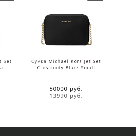
t Set
Сумка Michael Kors Jet Set
Сумка
да
Crossbody Black Small
чере
50000 руб.
13990 руб.