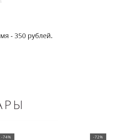
АРЫ
-74%
-72%