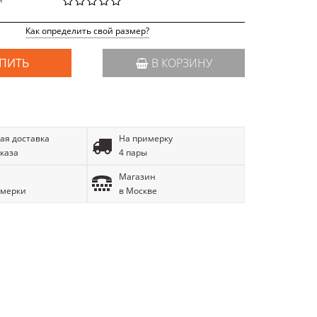
й
Как определить свой размер?
ПИТЬ
В КОРЗИНУ
ая доставка
На примерку
аказа
4 пары
Магазин
имерки
в Москве