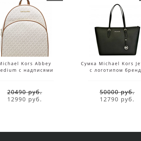
Michael Kors Abbey
Сумка Michael Kors Je
edium с надписями
с логотипом брен
белый
черная
20490 руб.
50000 руб.
12990 руб.
12790 руб.