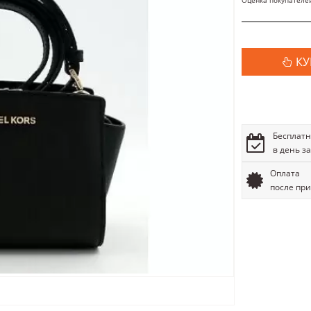
Оценка покупателе
КУ
Бесплатн
в день з
Оплата
после пр