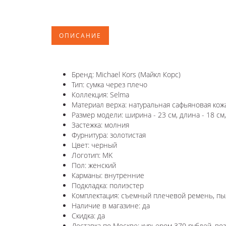
ОПИСАНИЕ
Бренд: Michael Kors (Майкл Корс)
Тип: сумка через плечо
Коллекция: Selma
Материал верха: натуральная сафьяновая кож
Размер модели: ширина - 23 см, длина - 18 см,
Застежка: молния
Фурнитура: золотистая
Цвет: черный
Логотип: MK
Пол: женский
Карманы: внутренние
Подкладка: полиэстер
Комплектация: съемный плечевой ремень, пы
Наличие в магазине: да
Скидка: да
Доставка по Москве: курьером 370 рублей, в